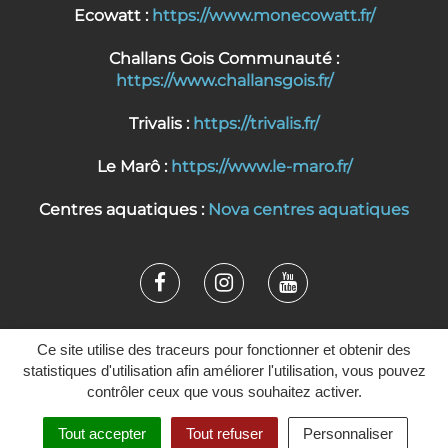
Ecowatt :
https://www.monecowatt.fr/
Challans Gois Communauté :
https://www.challansgois.fr/
Trivalis :
https://trivalis.fr/
Le Marô :
https://www.le-maro.fr/
Centres aquatiques :
Nova centres aquatiques
Lien
Lien
Lien
vers
vers
vers
PLAN DU SITE
POLITIQUE DE CONFIDENTIALITÉ
Ce site utilise des traceurs pour fonctionner et obtenir des
le
le
la
MENTIONS LÉGALES
ACCESSIBILITÉ
statistiques d'utilisation afin améliorer l'utilisation, vous pouvez
compte
compte
chaîne
contrôler ceux que vous souhaitez activer.
Facebook
Instagram
Youtube
Tout accepter
Tout refuser
Personnaliser