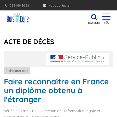
Gestion des traceurs
02 51 68 20 84
Nous contacter
MENU
RECHERCHE
ACTE DE DÉCÈS
Fiche pratique
Faire reconnaître en France
un diplôme obtenu à
l'étranger
Vérifié le 11 mai 2021 - Direction de l'information légale et