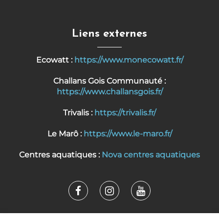
Liens externes
Ecowatt :
https://www.monecowatt.fr/
Challans Gois Communauté :
https://www.challansgois.fr/
Trivalis :
https://trivalis.fr/
Le Marô :
https://www.le-maro.fr/
Centres aquatiques :
Nova centres aquatiques
Lien
Lien
Lien
vers
vers
vers