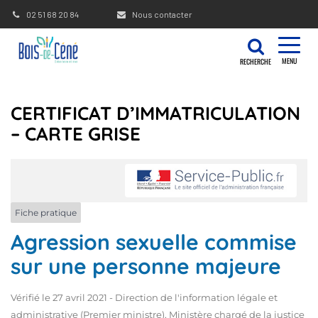
Gestion des traceurs
02 51 68 20 84
Nous contacter
MENU
RECHERCHE
CERTIFICAT D’IMMATRICULATION
– CARTE GRISE
Fiche pratique
Agression sexuelle commise
sur une personne majeure
Vérifié le 27 avril 2021 - Direction de l'information légale et
administrative (Premier ministre), Ministère chargé de la justice