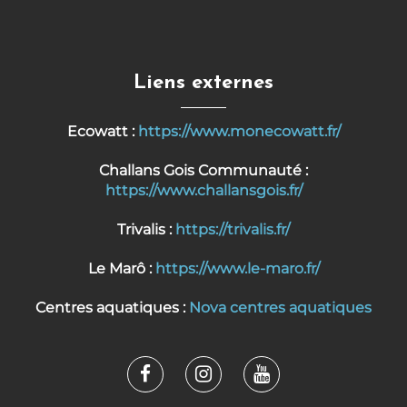
Liens externes
Ecowatt :
https://www.monecowatt.fr/
Challans Gois Communauté :
https://www.challansgois.fr/
Trivalis :
https://trivalis.fr/
Le Marô :
https://www.le-maro.fr/
Centres aquatiques :
Nova centres aquatiques
Lien
Lien
Lien